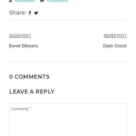
bartstevens
0 comments
Share:
Bericht
OLDER POST
NEWER POST
navigatie
Bowie Dikmans
Daan Stroot
0 COMMENTS
LEAVE A REPLY