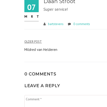
Daan Stroot
07
Super service!
MRT
bartstevens
0 comments
Bericht
OLDER POST
navigatie
Mildred van Helderen
0 COMMENTS
LEAVE A REPLY