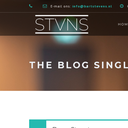
E-mail ons:
info@bartstevens.nl
HOM
THE BLOG SING