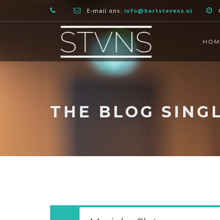
E-mail ons:
info@bartstevens.nl
HOM
THE BLOG SING