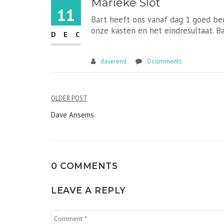
Marieke Slot
11
Bart heeft ons vanaf dag 1 goed be
onze kasten en het eindresultaat. B
DEC
daverend
0 comments
Bericht
OLDER POST
navigatie
Dave Ansems
0 COMMENTS
LEAVE A REPLY