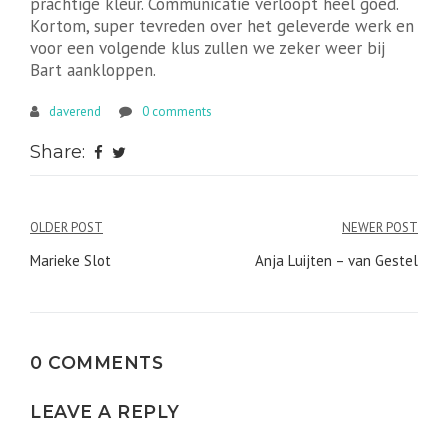
prachtige kleur. Communicatie verloopt heel goed.
Kortom, super tevreden over het geleverde werk en
voor een volgende klus zullen we zeker weer bij
Bart aankloppen.
daverend
0 comments
Share:
Bericht
OLDER POST
NEWER POST
navigatie
Marieke Slot
Anja Luijten – van Gestel
0 COMMENTS
LEAVE A REPLY