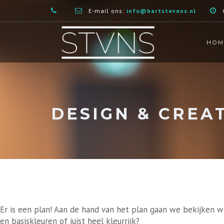
E-mail ons:
info@bartstevens.nl
HOM
DESIGN & CREA
Er is een plan! Aan de hand van het plan gaan we bekijken wat 
en basiskleuren of juist heel kleurrijk?